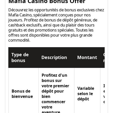
Mafia Casino Bonus Offer
Découvrez les opportunités de bonus exclusives chez
Mafia Casino, spécialement conçues pour nos
joueurs. Profitez de bonus de dépôt généreux, de
cashback exclusifs, ainsi que du plaisir des tours
gratuits et des promotions spéciales. Toutes les
offres sont disponibles pour votre plus grande
commodité.
Type de
Com
Description
Montant
bonus
réc
Profitez d'un
bonus sur
votre premier
Insc
Variable
Bonus de
dépôt pour
et e
selon le
bienvenue
bien
votr
dépôt
commencer
dépô
votre
aventure.