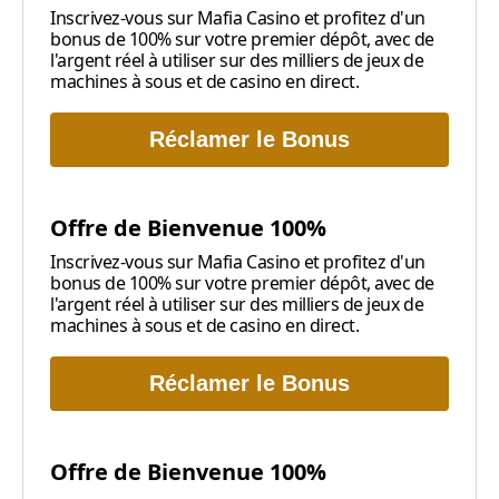
Inscrivez-vous sur Mafia Casino et profitez d'un
bonus de 100% sur votre premier dépôt, avec de
l'argent réel à utiliser sur des milliers de jeux de
machines à sous et de casino en direct.
Réclamer le Bonus
Offre de Bienvenue 100%
Inscrivez-vous sur Mafia Casino et profitez d'un
bonus de 100% sur votre premier dépôt, avec de
l'argent réel à utiliser sur des milliers de jeux de
machines à sous et de casino en direct.
Réclamer le Bonus
Offre de Bienvenue 100%