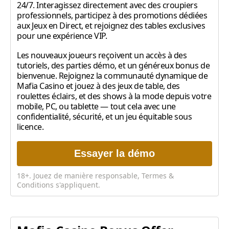
24/7. Interagissez directement avec des croupiers
professionnels, participez à des promotions dédiées
aux Jeux en Direct, et rejoignez des tables exclusives
pour une expérience VIP.
Les nouveaux joueurs reçoivent un accès à des
tutoriels, des parties démo, et un généreux bonus de
bienvenue. Rejoignez la communauté dynamique de
Mafia Casino et jouez à des jeux de table, des
roulettes éclairs, et des shows à la mode depuis votre
mobile, PC, ou tablette — tout cela avec une
confidentialité, sécurité, et un jeu équitable sous
licence.
Essayer la démo
18+. Jouez de manière responsable, Termes &
Conditions s'appliquent.