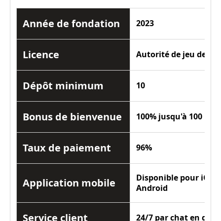
Année de fondation
2023
Licence
Autorité de jeu de Ma
Dépôt minimum
10
Bonus de bienvenue
100% jusqu'à 100
Taux de paiement
96%
Disponible pour iOS e
Application mobile
Android
Service client
24/7 par chat en direc