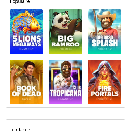
Populaire
Tendance