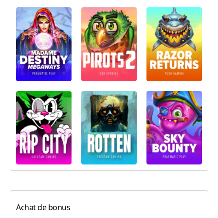
Achat de bonus