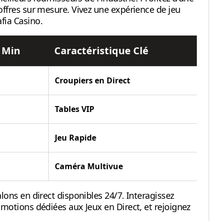
offres sur mesure. Vivez une expérience de jeu
fia Casino.
 Min
Caractéristique Clé
Croupiers en Direct
Tables VIP
Jeu Rapide
Caméra Multivue
lons en direct disponibles 24/7. Interagissez
omotions dédiées aux Jeux en Direct, et rejoignez