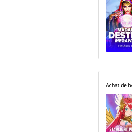
Achat de 