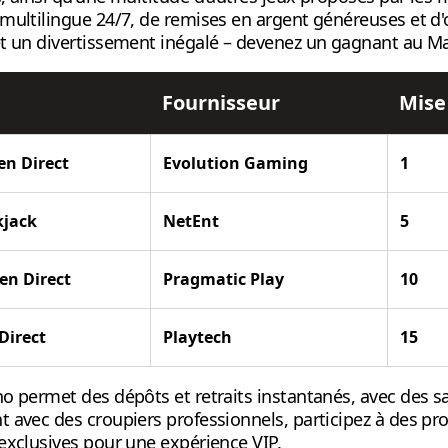
multilingue 24/7, de remises en argent généreuses et d'
et un divertissement inégalé – devenez un gagnant au Ma
Fournisseur
Mise
en Direct
Evolution Gaming
1
kjack
NetEnt
5
en Direct
Pragmatic Play
10
Direct
Playtech
15
o permet des dépôts et retraits instantanés, avec des sa
 avec des croupiers professionnels, participez à des pr
exclusives pour une expérience VIP.