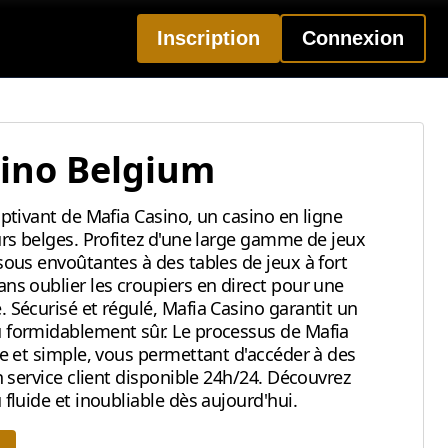
Inscription
Connexion
sino Belgium
aptivant de Mafia Casino, un casino en ligne
urs belges. Profitez d'une large gamme de jeux
sous envoûtantes à des tables de jeux à fort
ns oublier les croupiers en direct pour une
 Sécurisé et régulé, Mafia Casino garantit un
 formidablement sûr. Le processus de Mafia
de et simple, vous permettant d'accéder à des
n service client disponible 24h/24. Découvrez
fluide et inoubliable dès aujourd'hui.