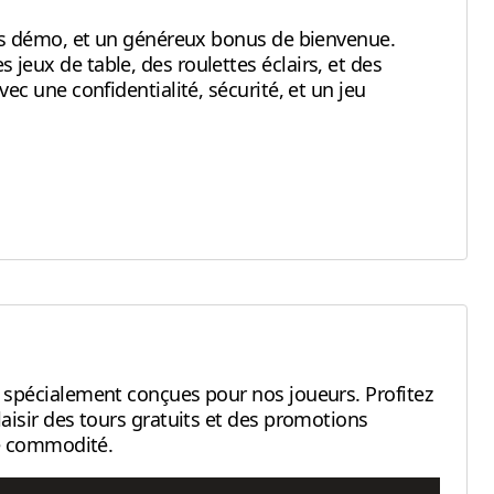
ies démo, et un généreux bonus de bienvenue.
eux de table, des roulettes éclairs, et des
c une confidentialité, sécurité, et un jeu
 spécialement conçues pour nos joueurs. Profitez
aisir des tours gratuits et des promotions
de commodité.