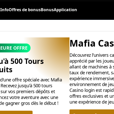
Info
Offres de bonus
Bonus
Application
Mafia Ca
LEURE OFFRE
Découvrez l'univers c
u'à 500 Tours
apprécié par les joue
allant de machines à 
uits
taux de rendement, sa
expérience immersive.
 d'une offre spéciale avec Mafia
environnement de jeu
 Recevez jusqu'à 500 tours
Casino login est rapi
 sur vos premiers dépôts et
offres exclusives et u
ez votre aventure avec une
une expérience de jeu 
de gagner gros dès le début !