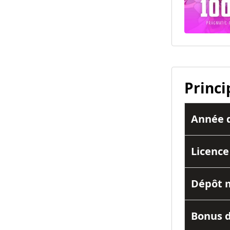
Princi
Année 
Licence
Dépôt 
Bonus 